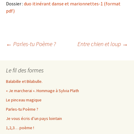
Dossier :
duo itinérant danse et marionnettes-1 (format
pdf)
Navigation
←
Parles-tu Poème ?
Entre chien et loup
→
des
Le fil des formes
articles
Balabille et Bilabulle.
« Je marcherai ». Hommage à Sylvia Plath
Le pinceau magique
Parles-tu Poème ?
Je vous écris d’un pays lointain
1,2,3… poème !