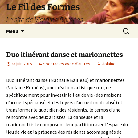
Aller
Le Fil des Formes
au
Le site de Violaine Roméas
contenu
Recherc
Menu
Duo itinérant danse et marionnettes
28 juin 2015
Spectacles avec d'autres
Violaine
Duo itinérant danse (Nathalie Bailleau) et marionnettes
(Violaine Roméas), une création artistique conçue
spécifiquement pour investir le lieu de vie (des maisons
d’accueil spécialisé et des foyers d’accueil médicalisé) et
transformer le quotidien des résidents, le temps d’une
rencontre avec deux artistes. La danseuse et la
marionnettiste composent leur partition avec l’espace du
lieu de vie et la présence des résidents accompagnés de